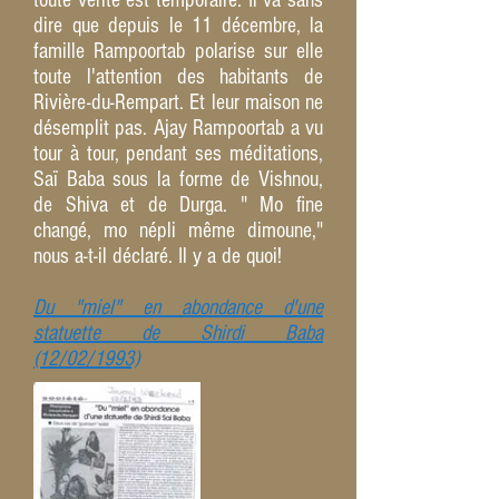
toute vérité est temporaire. Il va sans
dire que depuis le 11 décembre, la
famille Rampoortab polarise sur elle
toute l'attention des habitants de
Rivière-du-Rempart. Et leur maison ne
désemplit pas. Ajay Rampoortab a vu
tour à tour, pendant ses méditations,
Saï Baba sous la forme de Vishnou,
de Shiva et de Durga. " Mo fine
changé, mo népli même dimoune,"
nous a-t-il déclaré. Il y a de quoi!
Du "miel" en abondance d'une
statuette de Shirdi Baba
(12/02/1993)