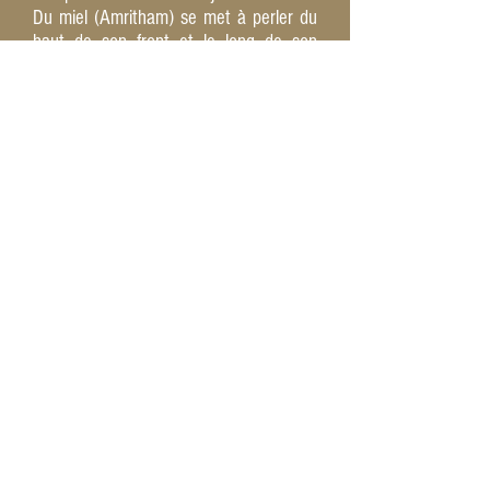
Du miel (Amri­tham) se met à perler du
haut de son front et le long de son
corps.
A partir de ce moment, Ajay
Rampoortab n'est plus le même homme.
Il est comme transporté dans un état
second, où aucun lien matériel ne
l'attache à ce monde. Même sa famille
lui semble étrangère et son
comportement change radicalement. Il