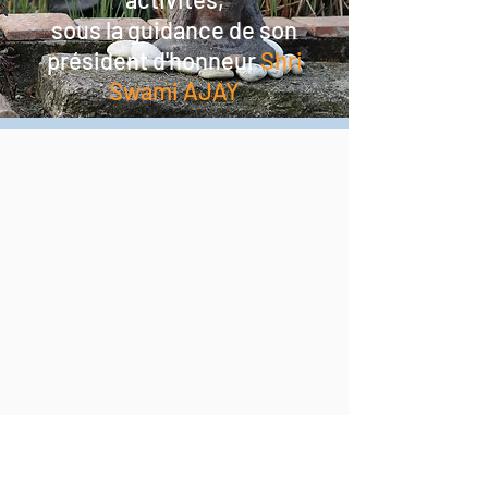
sous la guidance de son
président d'honneur
Shri
Swami AJAY